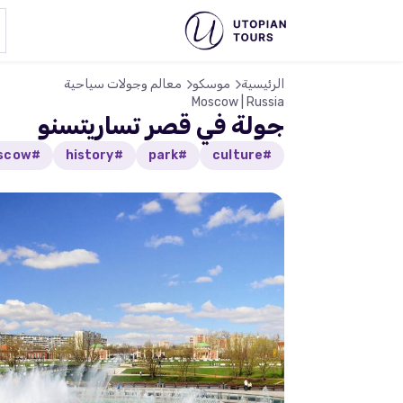
الرئيسية
موسكو
معالم وجولات سياحية
Moscow | Russia
جولة في قصر تساريتسنو
#moscow
#history
#park
#culture