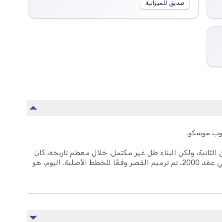
صديق للميزانية
وب موسكو.
طورة كاثرين الثانية، ولكن البناء ظل غير مكتمل. خلال معظم تاريخه، كان
حديقة شبه مهجورة مع أنقاض ذات مناظر خلابة. في عقد 2000، تم ترميم القصر وفقًا للخطط الأصلية. اليوم، هو