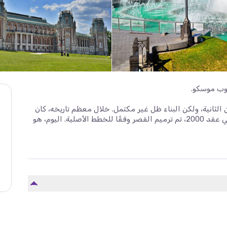
وب موسكو.
طورة كاثرين الثانية، ولكن البناء ظل غير مكتمل. خلال معظم تاريخه، كان
حديقة شبه مهجورة مع أنقاض ذات مناظر خلابة. في عقد 2000، تم ترميم القصر وفقًا للخطط الأصلية. اليوم، هو