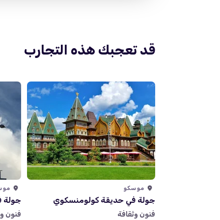
قد تعجبك هذه التجارب
 Северное, 115551, Дольская Улица 1с6
موسكو
موس
جولة في حديقة كولومنسكوي
جولة في
فنون وثقافة
فنون وث