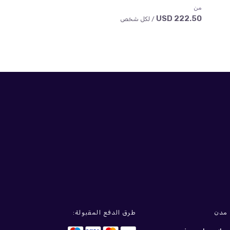
من
من
173 USD
222.50 USD
/ لكل شخص
/ لكل شخ
مدن
طرق الدفع المقبولة: