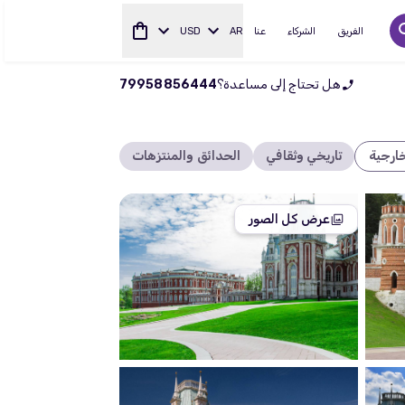
الفريق
الشركاء
عنا
AR
USD
هل تحتاج إلى مساعدة؟
79958856444
ارجية
تاريخي وثقافي
الحدائق والمنتزهات
عرض كل الصور