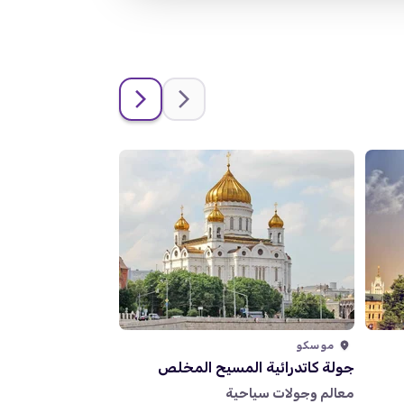
موسكو
موسكو
جولة كاتدرائية المسيح المخلص
جولة الكرملين، ق
معالم وجولات سياحية
فنون وثقافة