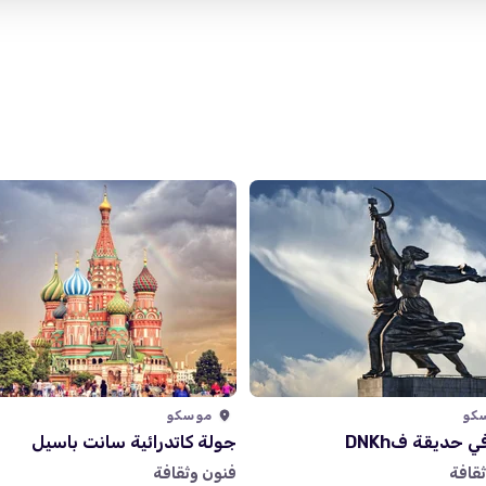
directions
Russia, Moscow, Орехово-Борисово
كو
موسكو
 حديقة فDNKh
جولة كاتدرائية سانت باسيل
قافة
فنون وثقافة