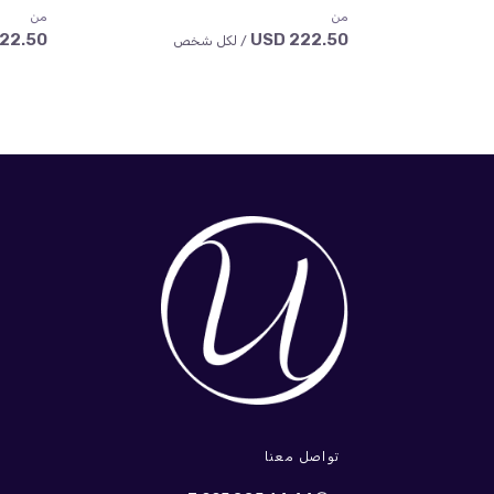
من
من
2.50 USD
222.50 USD
/ لكل شخص
تواصل معنا