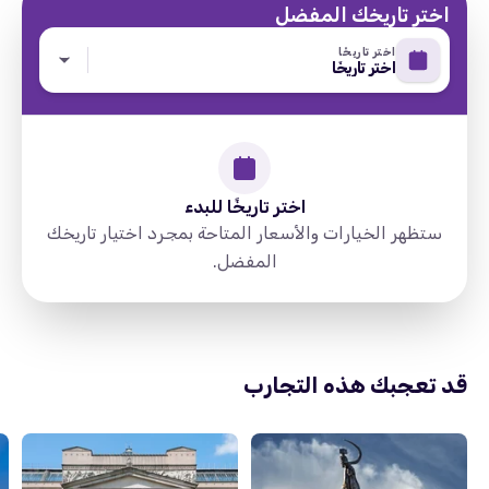
اختر تاريخك المفضل
اختر تاريخًا
اختر تاريخًا
اختر تاريخًا للبدء
ستظهر الخيارات والأسعار المتاحة بمجرد اختيار تاريخك
المفضل.
Russia, Moscow, Нагатинский
directions
затон, 115470, Проспект
Андропова 39с1
قد تعجبك هذه التجارب