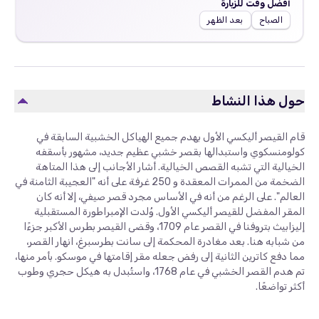
أفضل وقت للزيارة
الصباح
بعد الظهر
حول هذا النشاط
قام القيصر أليكسي الأول بهدم جميع الهياكل الخشبية السابقة في
كولومنسكوي واستبدالها بقصر خشبي عظيم جديد، مشهور بأسقفه
الخيالية التي تشبه القصص الخيالية. أشار الأجانب إلى هذا المتاهة
الضخمة من الممرات المعقدة و 250 غرفة على أنه "العجيبة الثامنة في
العالم". على الرغم من أنه في الأساس مجرد قصر صيفي، إلا أنه كان
المقر المفضل للقيصر أليكسي الأول. وُلدت الإمبراطورة المستقبلية
إليزابيث بتروفنا في القصر عام 1709، وقضى القيصر بطرس الأكبر جزءًا
من شبابه هنا. بعد مغادرة المحكمة إلى سانت بطرسبرغ، انهار القصر،
مما دفع كاترين الثانية إلى رفض جعله مقر إقامتها في موسكو. بأمر منها،
تم هدم القصر الخشبي في عام 1768، واستُبدل به هيكل حجري وطوب
أكثر تواضعًا.