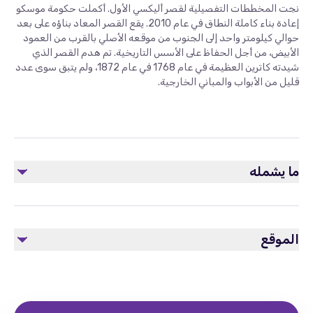
نجت المخططات التفصيلية لقصر أليكسي الأول. أكملت حكومة موسكو
إعادة بناء كاملة النطاق في عام 2010. يقع القصر المعاد بناؤه على بعد
حوالي كيلومتر واحد إلى الجنوب من موقعه الأصلي بالقرب من العمود
الأبيض، من أجل الحفاظ على الأسس التاريخية. تم هدم القصر الذي
شيدته كاترين العظيمة في عام 1768 في عام 1872، ولم يتبق سوى عدد
قليل من الأبواب والمباني الخارجية.
ما يشمله
مشمول
مرشد خاص بأي لغة
الموقع
جولة خاصة
غير مشمول
الانتقال من / إلى الفندق