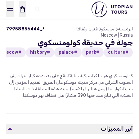
الرئيسية
موسكو
فنون وثقافة
79958856444
Moscow | Russia
جولة في حديقة كولومنسكوي
#moscow
#history
#palace
#park
#culture
كولومنسكوي هو ملكية ملكية سابقة تقع على بعد عدة كيلومترات إلى
الجنوب الشرقي من مركز مدينة موسكو على الطريق القديم المؤدي إلى
مدينة كولومنا (ومن هنا جاء الاسم). تمتد هذه المنطقة ذات المناظر
الخلابة التي تبلغ مساحتها 390 هكتارًا على ضفاف نهر موسكفا.
أبرز المميزات