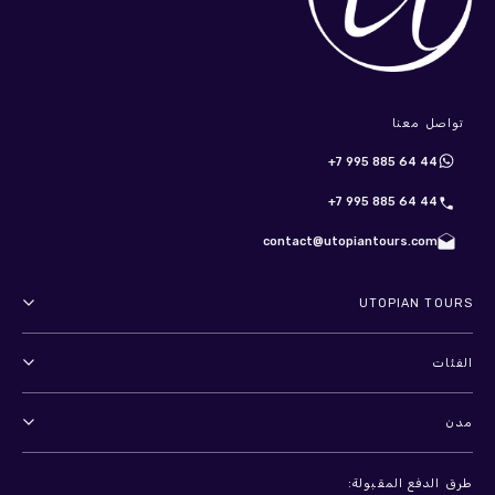
تواصل معنا
+7 995 885 64 44
+7 995 885 64 44
contact@utopiantours.com
UTOPIAN TOURS
عنا
الفئات
الأحكام والشروط
أنشطة خارجية
مدن
سياسة الخصوصية
مغامرات
سانت بطرسبرغ
ترفيه
طرق الدفع المقبولة: