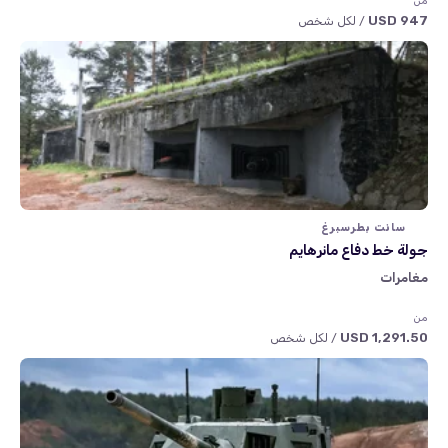
من
947 USD
/ لكل شخص
سانت بطرسبرغ
جولة خط دفاع مانرهايم
مغامرات
من
1,291.50 USD
/ لكل شخص