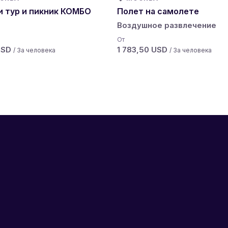
и тур и пикник КОМБО
Полет на самолете
Воздушное развлечение
От
USD
1 783,50 USD
/ За человека
/ За человека