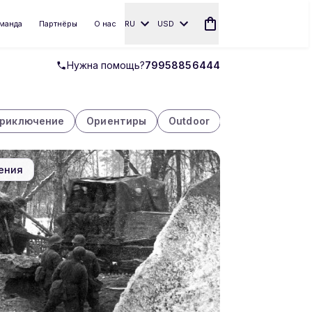
манда
Партнёры
О нас
RU
USD
Нужна помощь?
79958856444
риключение
Ориентиры
Outdoor
Передача
ения