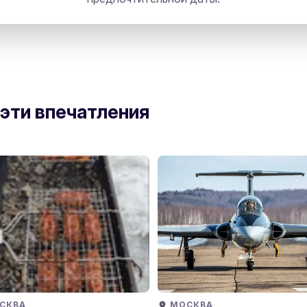
 Невский Проспект 17а
directions
 эти впечатления
СКВА
МОСКВА