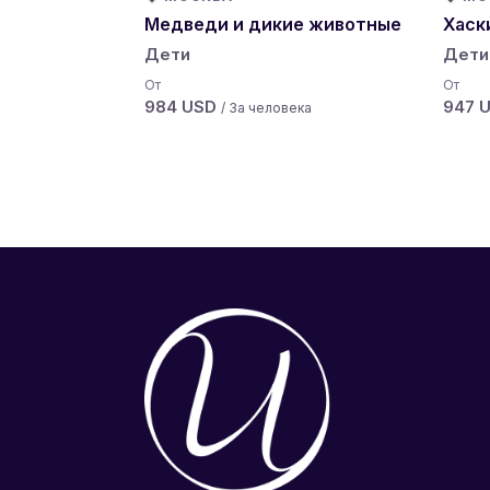
Медведи и дикие животные
Хаск
Дети
Дети
От
От
984 USD
947 
/ За человека