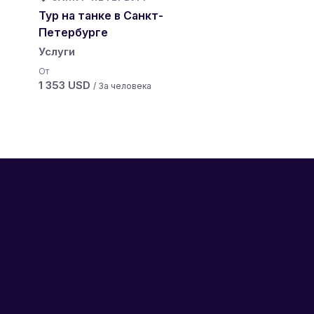
Тур на танке в Санкт-
Приключение 
Петербурге
Москве
Услуги
Вождение
От
От
1 353 USD
676,50 USD
/ За человека
/ За