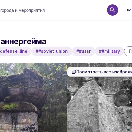
Ко
Маннергейма
defense_line
##soviet_union
##ussr
##military
П
Посмотреть все изображ