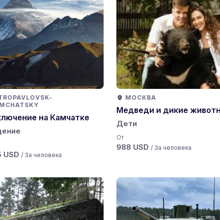
TROPAVLOVSK-
МОСКВА
MCHATSKY
Медведи и дикие живот
лючение на Камчатке
Дети
дение
От
988 USD
/ За человека
5 USD
/ За человека