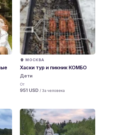
МОСКВА
ные
Хаски тур и пикник КОМБО
Дети
От
951 USD
/ За человека