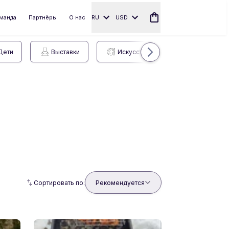
манда
Партнёры
О нас
RU
USD
Дети
Выставки
Искусство
Виды спорта
Сортировать по:
Рекомендуется