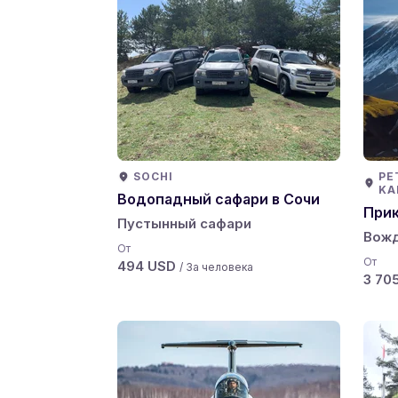
SOCHI
PE
KA
Водопадный сафари в Сочи
Прик
Пустынный сафари
Вож
От
От
494 USD
/ За человека
3 70