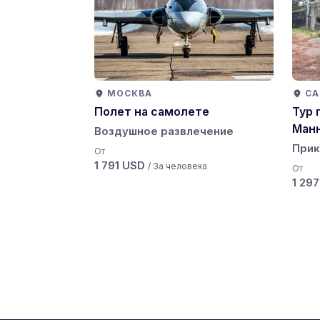
МОСКВА
СА
Полет на самолете
Тур 
Ман
Воздушное развлечение
Прик
От
1 791 USD
/ За человека
От
1 29