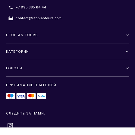
+7 995 885 64 44
contact@utopiantours.com
UTOPIAN TOURS
О нас
КАТЕГОРИИ
Условия и положения
Outdoor
Политика конфиденциальности
ГОРОДА
Приключение
Санкт-Петербург
Развлечение
ПРИНИМАНИЕ ПЛАТЕЖЕЙ:
Москва
Ориентиры
Sochi
Передача
СЛЕДИТЕ ЗА НАМИ:
+показать больше