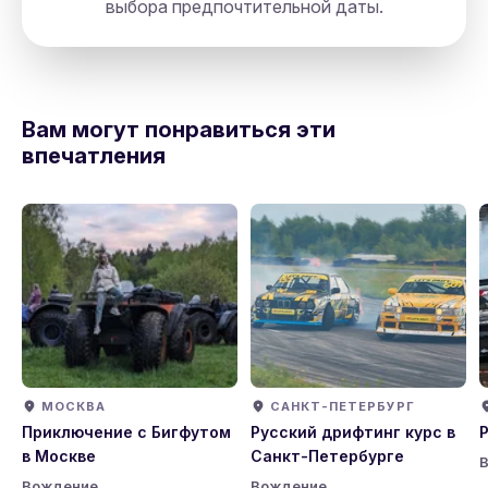
выбора предпочтительной даты.
Russia, Saint Petersburg, N 78,
directions
191023, Невский Проспект 19а
Вам могут понравиться эти
впечатления
МОСКВА
САНКТ-ПЕТЕРБУРГ
Приключение с Бигфутом
Русский дрифтинг курс в
в Москве
Санкт-Петербурге
Вождение
Вождение