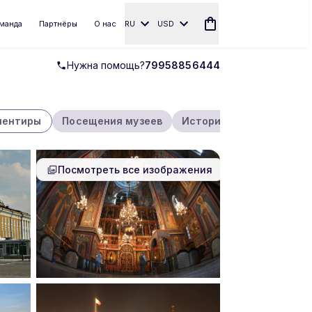
манда
Партнёры
О нас
RU
USD
Нужна помощь?
79958856444
иентиры
Посещения музеев
Исторические художес
Посмотреть все изображения