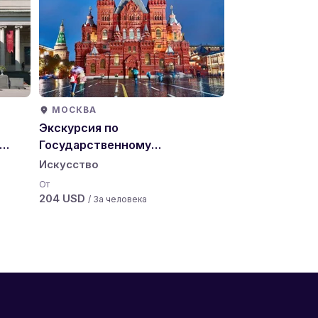
МОСКВА
МОСКВА
Экскурсия по
Экскурсия в 
Государственному
галерею
тв
Историческому музею
Искусство
Искусство
От
От
204 USD
173 USD
/ За человека
/ За чел