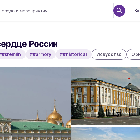
Ко
сердце России
##kremlin
##armory
##historical
Искусство
Ор