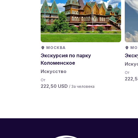
МОСКВА
МО
Экскурсия по парку
Экск
Коломенское
Иску
Искусство
От
222,
От
222,50 USD
/ За человека