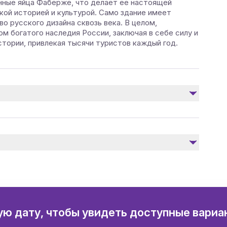
нные яйца Фаберже, что делает ее настоящей
ой историей и культурой. Само здание имеет
о русского дизайна сквозь века. В целом,
м богатого наследия России, заключая в себе силу и
стории, привлекая тысячи туристов каждый год.
Не включено
Административные здания
ю дату, чтобы увидеть доступные вариа