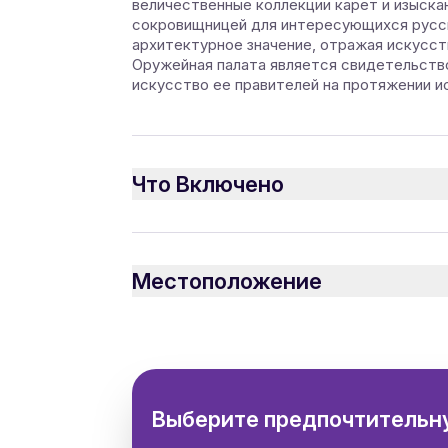
величественные коллекции карет и изыска
сокровищницей для интересующихся русск
архитектурное значение, отражая искусств
Оружейная палата является свидетельство
искусство ее правителей на протяжении и
Что Включено
Включено
Билеты
Местоположение
Личный гид на любом языке
Территория Кремля
Выберите предпочтительну