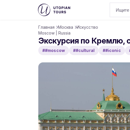
Главная
Москва
Искусство
Moscow | Russia
Экскурсия по Кремлю, 
##moscow
##cultural
##iconic