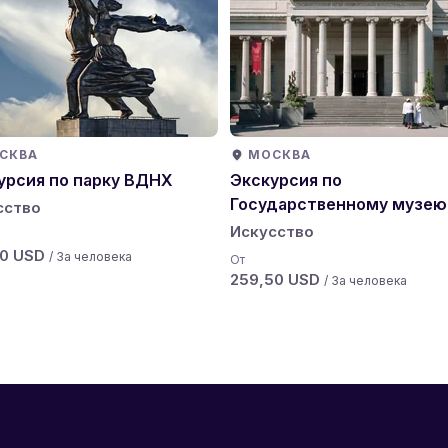
СКВА
МОСКВА
урсия по парку ВДНХ
Экскурсия по
Государственному музею
сство
изобразительных искусс
Искусство
Пушкина
50 USD
/ За человека
От
259,50 USD
/ За человека