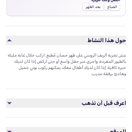
الصباح
بعد الظهر
حول هذا النشاط
عِش تجربة الريف الروسي على ظهر حصان مُطيع. اركب خلال غابة مليئة
بالطيور المغردة، واجري عبر حقل واسع أو حتى اركض إذا كان لديك
خبرة كافية. إذا كان لديك أطفال معك، يمكنهم ركوب بوني جميل
وهادئ برفقة مدرب.
اعرف قبل أن تذهب
تظل الخيول حيوانات وليست مركبات. يُرجى معاملتها بلطف
وعدم إيذائها. يُرجى اتباع جميع تعليمات السلامة.
الموقع