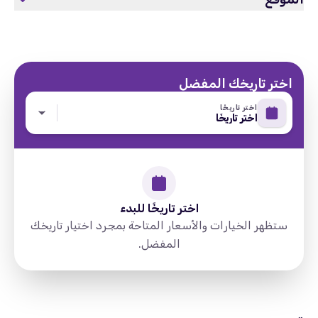
اختر تاريخك المفضل
اختر تاريخًا
اختر تاريخًا
اختر تاريخًا للبدء
ستظهر الخيارات والأسعار المتاحة بمجرد اختيار تاريخك
المفضل.
Russia, Moscow, Тверской, 127006,
directions
Старопименовский Переулок 6