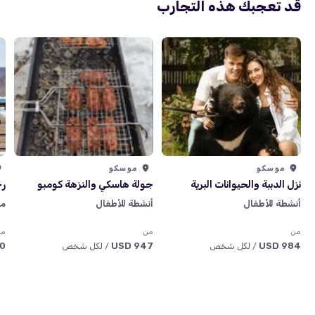
قد تعجبك هذه التجارب
موسكو
موسكو
نزل الدببة والحيوانات البرية
جولة هاسكي والنزهة كومبو
رح
أنشطة للأطفال
أنشطة للأطفال
مغ
من
من
من
SD
947 USD
984 USD
/ لكل شخص
/ لكل شخص