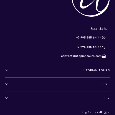
تواصل معنا
+7 995 885 64 44
+7 995 885 64 44
contact@utopiantours.com
UTOPIAN TOURS
عنا
الفئات
الأحكام والشروط
أنشطة خارجية
مدن
سياسة الخصوصية
مغامرات
سانت بطرسبرغ
ترفيه
طرق الدفع المقبولة: