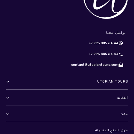
تواصل معنا
+7 995 885 64 44
+7 995 885 64 44
contact@utopiantours.com
UTOPIAN TOURS
عنا
الفئات
الأحكام والشروط
أنشطة خارجية
مدن
سياسة الخصوصية
مغامرات
سانت بطرسبرغ
ترفيه
طرق الدفع المقبولة: